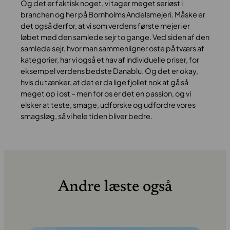
Og det er faktisk noget, vi tager meget seriøst i
branchen og her på Bornholms Andelsmejeri. Måske er
det også derfor, at vi som verdens første mejeri er
løbet med den samlede sejr to gange. Ved siden af den
samlede sejr, hvor man sammenligner oste på tværs af
kategorier, har vi også et hav af individuelle priser, for
eksempel verdens bedste Danablu. Og det er okay,
hvis du tænker, at det er da lige fjollet nok at gå så
meget op i ost – men for os er det en passion, og vi
elsker at teste, smage, udforske og udfordre vores
smagsløg, så vi hele tiden bliver bedre.
Andre læste også