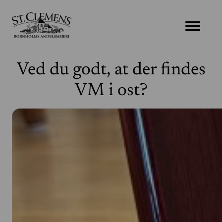
Produkter
Historier
Ved du godt, at der findes
Om St. Clemens
VM i ost?
Kontakt os