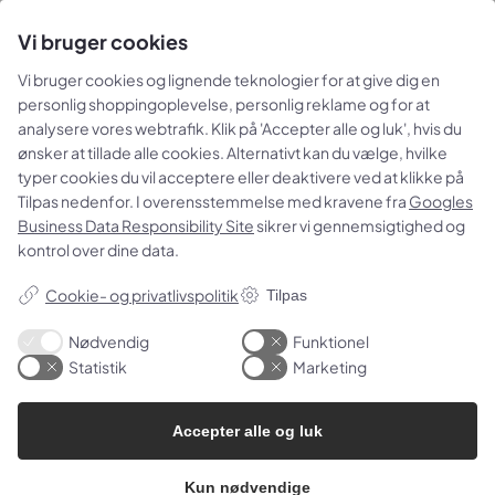
Telefon:
+45 56 96 62 00
Vi bruger cookies
Email:
info@st-clemens.dk
Vi bruger cookies og lignende teknologier for at give dig en
Adresse
personlig shoppingoplevelse, personlig reklame og for at
analysere vores webtrafik. Klik på 'Accepter alle og luk', hvis du
Sct. Klemensgade 17
ønsker at tillade alle cookies. Alternativt kan du vælge, hvilke
DK-3782 Klemensker
typer cookies du vil acceptere eller deaktivere ved at klikke på
Danmark
Tilpas nedenfor. I overensstemmelse med kravene fra
Googles
Business Data Responsibility Site
sikrer vi gennemsigtighed og
kontrol over dine data.
Cookie-indstillinger
Cookie- og privatlivspolitik
Tilpas
Nødvendig
Funktionel
Statistik
Marketing
Accepter alle og luk
Kun nødvendige