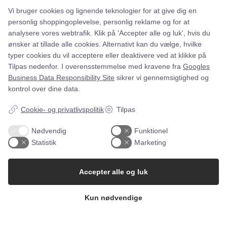
Vi bruger cookies og lignende teknologier for at give dig en
personlig shoppingoplevelse, personlig reklame og for at
analysere vores webtrafik. Klik på 'Accepter alle og luk', hvis du
Lyset er aldrig slukket hos os
ønsker at tillade alle cookies. Alternativt kan du vælge, hvilke
Uanset hvornår du kører forbi mejeriet, er der folk på
typer cookies du vil acceptere eller deaktivere ved at klikke på
arbejde. Vores produkter Uanset hvornår du kører forbi
Tilpas nedenfor. I overensstemmelse med kravene fra
Googles
mejeriet, er…
Business Data Responsibility Site
sikrer vi gennemsigtighed og
kontrol over dine data.
Læs mere
Cookie- og privatlivspolitik
Tilpas
Nødvendig
Funktionel
Statistik
Marketing
Accepter alle og luk
Følg med på Instagram
Kun nødvendige